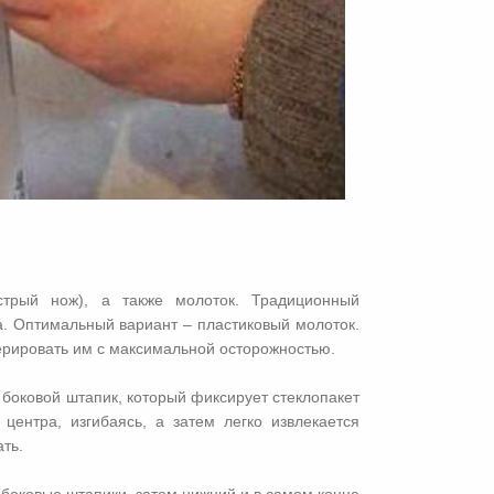
стрый нож), а также молоток. Традиционный
а. Оптимальный вариант – пластиковый молоток.
ерировать им с максимальной осторожностью.
боковой штапик, который фиксирует стеклопакет
ентра, изгибаясь, а затем легко извлекается
ть.
боковые штапики, затем нижний и в самом конце