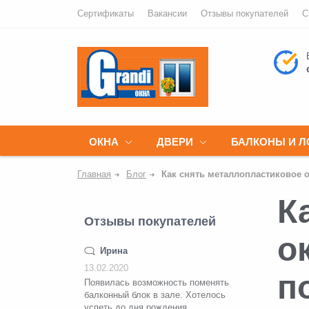
Сертификаты
Вакансии
Отзывы покупателей
С
ОКНА
ДВЕРИ
БАЛКОНЫ И 
Главная
Блог
Как снять металлопластиковое о
К
Отзывы покупателей
о
Ирина
13.02.2020
п
Появилась возможность поменять
балконный блок в зале. Хотелось
успеть до дня рождения,