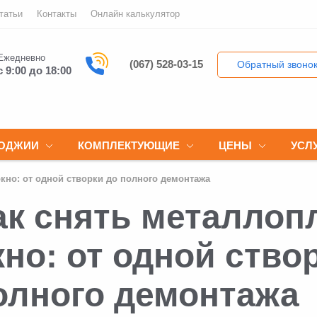
татьи
Контакты
Онлайн калькулятор
Ежедневно
(067) 528-03-15
Обратный звоно
с 9:00 до 18:00
ЛОДЖИИ
КОМПЛЕКТУЮЩИЕ
ЦЕНЫ
УСЛ
кно: от одной створки до полного демонтажа
ак снять металлоп
кно: от одной ство
олного демонтажа