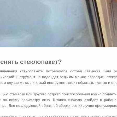
 снять стеклопакет?
звлечения стеклопакета потребуется острая стамеска (или о
ический инструмент не подойдет, ведь им можно повредить стекл
нем случае металлический инструмент стоит обмотать тканью и оп
щью стамески или другого острого приспособления нужно поддеть 
 по всему периметру окна. Штапик сначала отойдет в районе ц
тью. Для последующей обратной сборки все их лучше пронумерова
соблюдать и правильную последовательность демонтажа: сначала 