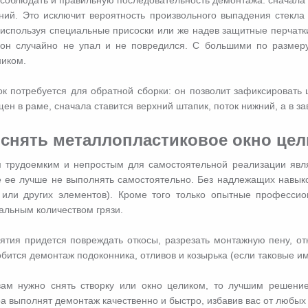
ний. Это исключит вероятность произвольного выпадения стекла
используя специальные присоски или же надев защитные перчатки 
 он случайно не упал и не повредился. С большими по размер
иком.
к потребуется для обратной сборки: он позволит зафиксировать ш
ен в раме, сначала ставится верхний штапик, поток нижний, а в з
 снять металлопластиковое окно це
трудоемким и непростым для самостоятельной реализации явля
 ее лучше не выполнять самостоятельно. Без надлежащих навыко
или других элементов). Кроме того только опытные профессио
льным количеством грязи.
ятия придется повреждать откосы, разрезать монтажную пену, от
бится демонтаж подоконника, отливов и козырька (если таковые и
вам нужно снять створку или окно целиком, то лучшим решен
а выполнят демонтаж качественно и быстро, избавив вас от любых 