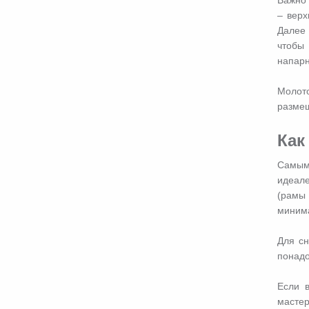
– верх
Далее 
чтобы
напарн
Молото
размещ
Как
Самым 
идеале
(рамы 
минима
Для сн
понадо
Если 
мастер