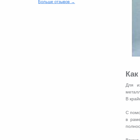
Больше отзывов →
Как
Для и
металл
В край
С помо
в раме
полнос
Важно 