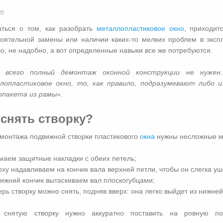
20
аться о том, как разобрать
металлопластиковое окно
, приходит
оятельной замены или наличии каких-то мелких проблем в экспл
о, не надобно, а вот определенные навыки все же потребуются.
 всего полный демонтаж оконной конструкции не нужен.
лопластиковое окно, то, как правило, подразумевают либо и
опакета из рамы».
 снять створку?
монтажа подвижной створки пластикового
окна
нужны несложные м
маем защитные накладки с обеих петель;
рху надавливаем на кончик вала верхней петли, чтобы он слегка уш
нижний кончик вытаскиваем вал плоскогубцами;
ерь створку можно снять, подняв вверх: она легко выйдет из нижней
 снятую створку нужно аккуратно поставить на ровную по