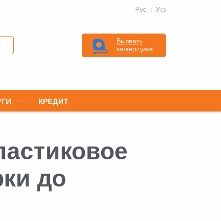
Рус
Укр
Вызвать
к
замерщика
УГИ
КРЕДИТ
ластиковое
рки до