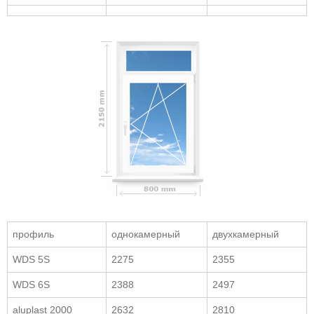
профиль
однокамерный
двухкамерный
WDS 5S
2275
2355
WDS 6S
2388
2497
aluplast 2000
2632
2810