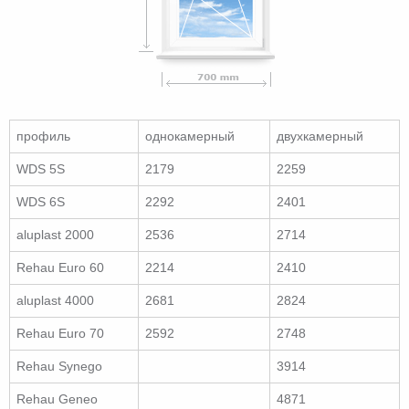
профиль
однокамерный
двухкамерный
WDS 5S
2179
2259
WDS 6S
2292
2401
aluplast 2000
2536
2714
Rehau Euro 60
2214
2410
aluplast 4000
2681
2824
Rehau Euro 70
2592
2748
Rehau Synego
3914
Rehau Geneo
4871